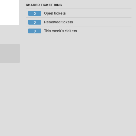
SHARED TICKET BINS
Open tickets
0
Resolved tickets
0
This week's tickets
0